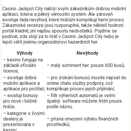
Casino Jackpot City nabízí svým zákazníkům dobrou mobilní
aplikaci, loterie a pěkný věrnostní systém. Ale zároveň
existuje řada nevýhod, které hráčům komplikují herní proces.
Zákaznické recenze jsou rozporuplné, takže někteří hodnotí
portál kladně, jiní najdou spoustu nedostatků. Pojďme se
podívat, zda stojí za to hrát v Casino Jackpot City nebo je
lepší věřit jinému organizátorovi hazardních her.
Výhody
Nevýhody
– kasino funguje na
základě oficiální
– malý sortiment her: pouze 600 kusů;
licence;
– existuje dobrá
– pro získání bonusů musíte napsat do
mobilní aplikace a
online chatu služby podpory, což
aplikace pro počítač;
komplikuje proces jejich přijímání;
– existují bonusy
– filtr výherních automatů je velmi
pro nové i běžné
špatný: software můžete třídit pouze
hráče;
podle názvu;
– kategorie s živými
dealery je
– přísná omezení výběru finančních
prezentována v
prostředků;
kasinu;