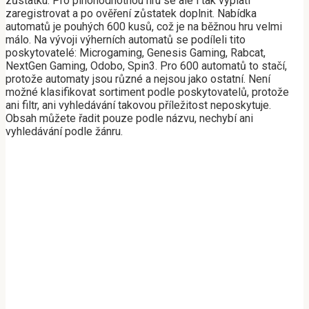
zůstatku. Pro plnohodnotnou hru se ale i tak vyplatí
zaregistrovat a po ověření zůstatek doplnit. Nabídka
automatů je pouhých 600 kusů, což je na běžnou hru velmi
málo. Na vývoji výherních automatů se podíleli tito
poskytovatelé: Microgaming, Genesis Gaming, Rabcat,
NextGen Gaming, Odobo, Spin3. Pro 600 automatů to stačí,
protože automaty jsou různé a nejsou jako ostatní. Není
možné klasifikovat sortiment podle poskytovatelů, protože
ani filtr, ani vyhledávání takovou příležitost neposkytuje.
Obsah můžete řadit pouze podle názvu, nechybí ani
vyhledávání podle žánru.