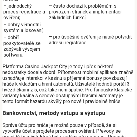
– jednoduchý
– často dochází k problémům s
proces registrace a
provozem stránek a implementací
ověření;
základních funkcí;
– dobrý věrnostní
systém a losování;
– pro úspěšné ověření je nutné potvrdit
– dobří
adresu registrace.
poskytovatelé se
zabývali vývojem
softwaru.
Platforma Casino Jackpot City je tedy i přes některé
nedostatky docela dobrá. Přítomnost mobilní aplikace značně
usnadňuje interakci v kasinu a příjemné bonusy povzbuzují
hráče k vkladům a hraní automatů. Uživatelé hodnotí portál 3
hvězdičkami z 5, což také není špatné. Pro fanoušky klasické
varianty kasina s cenově dostupnými hracími automaty je
tento formát hazardu skvělý pro nové i pravidelné hráče.
Bankovnictví, metody vstupu a výstupu
Správa účtu pro hráče je možná pouze v případě, že si
vytvoříte účet a projdete procesem ověření. Převody se
provádějí v měně, která byla zadána při registraci. Převody