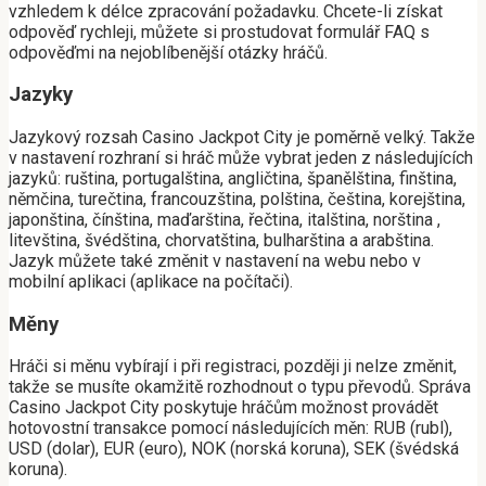
vzhledem k délce zpracování požadavku. Chcete-li získat
odpověď rychleji, můžete si prostudovat formulář FAQ s
odpověďmi na nejoblíbenější otázky hráčů.
Jazyky
Jazykový rozsah Casino Jackpot City je poměrně velký. Takže
v nastavení rozhraní si hráč může vybrat jeden z následujících
jazyků: ruština, portugalština, angličtina, španělština, finština,
němčina, turečtina, francouzština, polština, čeština, korejština,
japonština, čínština, maďarština, řečtina, italština, norština ,
litevština, švédština, chorvatština, bulharština a arabština.
Jazyk můžete také změnit v nastavení na webu nebo v
mobilní aplikaci (aplikace na počítači).
Měny
Hráči si měnu vybírají i při registraci, později ji nelze změnit,
takže se musíte okamžitě rozhodnout o typu převodů. Správa
Casino Jackpot City poskytuje hráčům možnost provádět
hotovostní transakce pomocí následujících měn: RUB (rubl),
USD (dolar), EUR (euro), NOK (norská koruna), SEK (švédská
koruna).