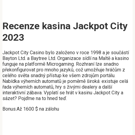
Recenze kasina Jackpot City
2023
Jackpot City Casino bylo založeno v roce 1998 a je součástí
Bayton Ltd. a Baytree Ltd. Organizace sídlí na Maltě a kasino
funguje na platformě Microgaming. Rozhraní lze snadno
překonfigurovat pro mnoho jazyků, což umožňuje hráčům z
celého světa snadný přístup ke všem zdrojům portálu.
Nabídka výherních automatů je poměrně široká: existuje celá
řada výherních automatů, hry s živými dealery a další
interaktivní zábava. Vyplatí se hrát v kasinu Jackpot City a
sázet? Pojďme na to hned teď.
Bonus:Až 1600 $ na zálohu