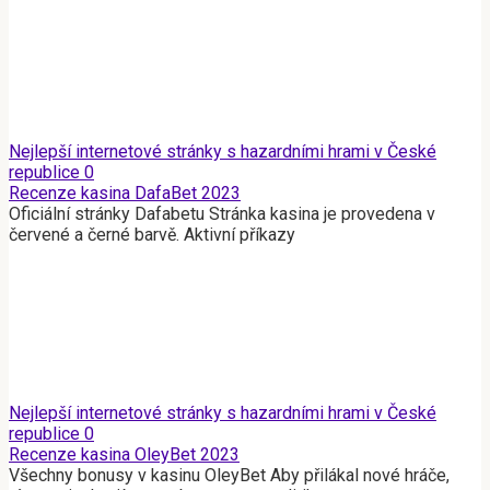
Nejlepší internetové stránky s hazardními hrami v České
republice
0
Recenze kasina DafaBet 2023
Oficiální stránky Dafabetu Stránka kasina je provedena v
červené a černé barvě. Aktivní příkazy
Nejlepší internetové stránky s hazardními hrami v České
republice
0
Recenze kasina OleyBet 2023
Všechny bonusy v kasinu OleyBet Aby přilákal nové hráče,