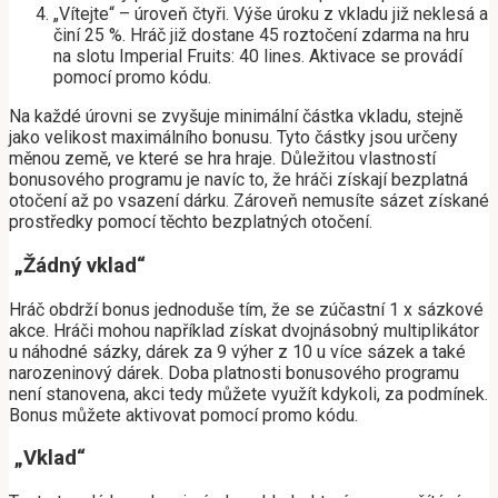
„Vítejte“ – úroveň čtyři. Výše úroku z vkladu již neklesá a
činí 25 %. Hráč již dostane 45 roztočení zdarma na hru
na slotu Imperial Fruits: 40 lines. Aktivace se provádí
pomocí promo kódu.
Na každé úrovni se zvyšuje minimální částka vkladu, stejně
jako velikost maximálního bonusu. Tyto částky jsou určeny
měnou země, ve které se hra hraje. Důležitou vlastností
bonusového programu je navíc to, že hráči získají bezplatná
otočení až po vsazení dárku. Zároveň nemusíte sázet získané
prostředky pomocí těchto bezplatných otočení.
„Žádný vklad“
Hráč obdrží bonus jednoduše tím, že se zúčastní 1 x sázkové
akce. Hráči mohou například získat dvojnásobný multiplikátor
u náhodné sázky, dárek za 9 výher z 10 u více sázek a také
narozeninový dárek. Doba platnosti bonusového programu
není stanovena, akci tedy můžete využít kdykoli, za podmínek.
Bonus můžete aktivovat pomocí promo kódu.
„Vklad“