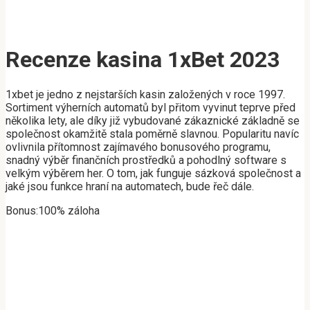
Recenze kasina 1xBet 2023
1xbet je jedno z nejstarších kasin založených v roce 1997.
Sortiment výherních automatů byl přitom vyvinut teprve před
několika lety, ale díky již vybudované zákaznické základně se
společnost okamžitě stala poměrně slavnou. Popularitu navíc
ovlivnila přítomnost zajímavého bonusového programu,
snadný výběr finančních prostředků a pohodlný software s
velkým výběrem her. O tom, jak funguje sázková společnost a
jaké jsou funkce hraní na automatech, bude řeč dále.
Bonus:100% záloha