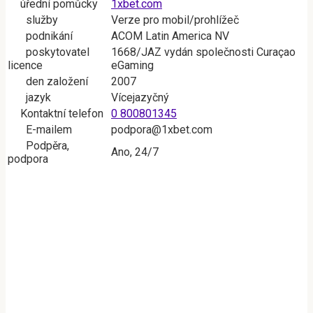
úřední pomůcky
1xbet.com
služby
Verze pro mobil/prohlížeč
podnikání
ACOM Latin America NV
poskytovatel
1668/JAZ vydán společnosti Curaçao
licence
eGaming
den založení
2007
jazyk
Vícejazyčný
Kontaktní telefon
0 800801345
E-mailem
podpora@1xbet.com
Podpěra,
Ano, 24/7
podpora