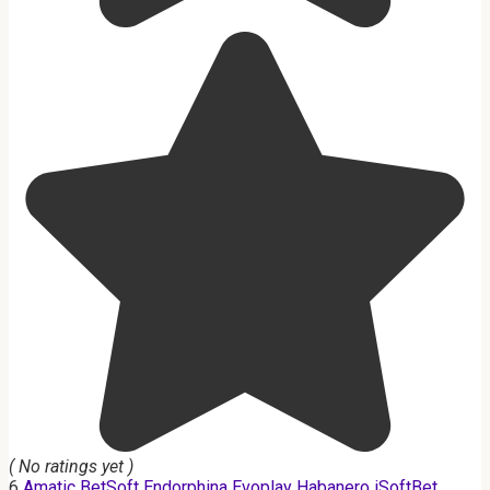
( No ratings yet )
6
Amatic
BetSoft
Endorphina
Evoplay
Habanero
iSoftBet