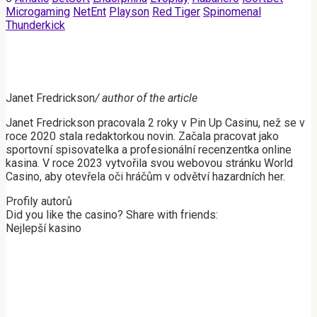
Microgaming
NetEnt
Playson
Red Tiger
Spinomenal
Thunderkick
Janet Fredrickson
/ author of the article
Janet Fredrickson pracovala 2 roky v Pin Up Casinu, než se v
roce 2020 stala redaktorkou novin. Začala pracovat jako
sportovní spisovatelka a profesionální recenzentka online
kasina. V roce 2023 vytvořila svou webovou stránku World
Casino, aby otevřela oči hráčům v odvětví hazardních her.
Profily autorů
Did you like the casino? Share with friends:
Nejlepší kasino