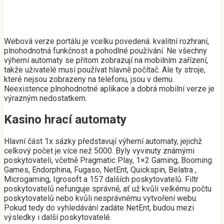
Webová verze portálu je vcelku povedená: kvalitní rozhraní,
plnohodnotná funkčnost a pohodlné používání. Ne všechny
výherní automaty se přitom zobrazují na mobilním zařízení,
takže uživatelé musí používat hlavně počítač. Ale ty stroje,
které nejsou zobrazeny na telefonu, jsou v demu.
Neexistence plnohodnotné aplikace a dobrá mobilní verze je
výrazným nedostatkem.
Kasino hrací automaty
Hlavní část 1x sázky představují výherní automaty, jejichž
celkový počet je více než 5000. Byly vyvinuty známými
poskytovateli, včetně Pragmatic Play, 1×2 Gaming, Booming
Games, Endorphina, Fugaso, NetEnt, Quickspin, Belatra ,
Microgaming, Igrosoft a 157 dalších poskytovatelů. Filtr
poskytovatelů nefunguje správně, ať už kvůli velkému počtu
poskytovatelů nebo kvůli nesprávnému vytvoření webu.
Pokud tedy do vyhledávání zadáte NetEnt, budou mezi
výsledky i další poskytovatelé.