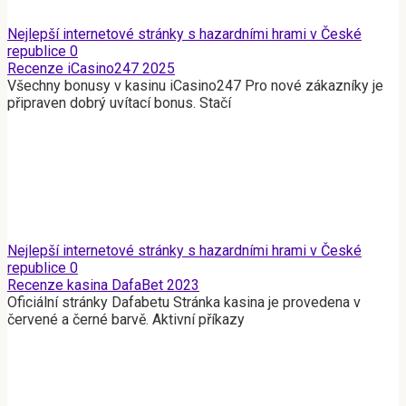
Nejlepší internetové stránky s hazardními hrami v České
republice
0
Recenze iCasino247 2025
Všechny bonusy v kasinu iCasino247 Pro nové zákazníky je
připraven dobrý uvítací bonus. Stačí
Nejlepší internetové stránky s hazardními hrami v České
republice
0
Recenze kasina DafaBet 2023
Oficiální stránky Dafabetu Stránka kasina je provedena v
červené a černé barvě. Aktivní příkazy