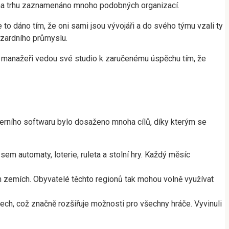
o na trhu zaznamenáno mnoho podobných organizací.
 to dáno tím, že oni sami jsou vývojáři a do svého týmu vzali ty
hazardního průmyslu.
ící manažeři vedou své studio k zaručenému úspěchu tím, že
e herního softwaru bylo dosaženo mnoha cílů, díky kterým se
m automaty, loterie, ruleta a stolní hry. Každý měsíc
ch zemích. Obyvatelé těchto regionů tak mohou volně využívat
ech, což značně rozšiřuje možnosti pro všechny hráče. Vyvinuli