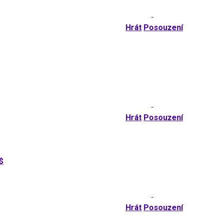
Hrát
Posouzení
Hrát
Posouzení
$
Hrát
Posouzení