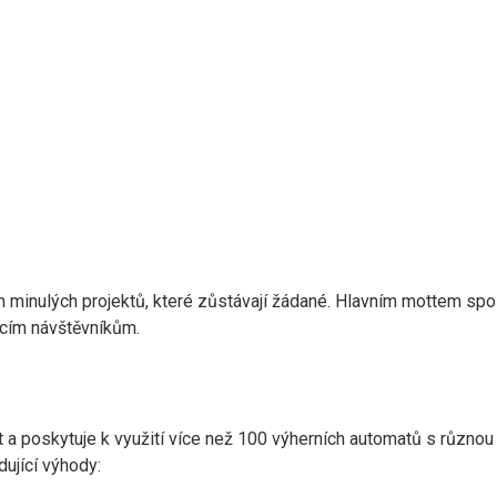
ich minulých projektů, které zůstávají žádané. Hlavním mottem spole
ucím návštěvníkům.
t a poskytuje k využití více než 100 výherních automatů s různou
dující výhody: