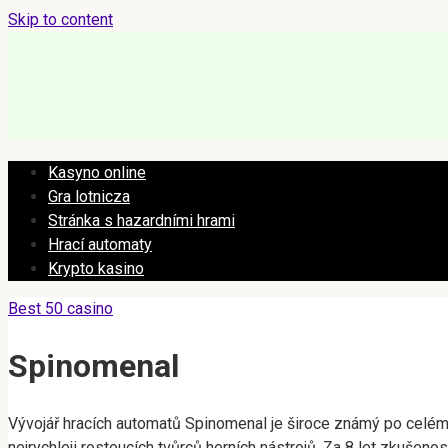
Skip to content
Kasyno online
Gra lotnicza
Stránka s hazardními hrami
Hrací automaty
Krypto kasino
Best 50 casino
Spinomenal
Vývojář hracích automatů Spinomenal je široce známý po celém s
nejrychleji rostoucích tvůrců herních nástrojů. Za 8 let zkušenos