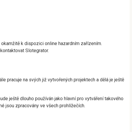
je okamžitě k dispozici online hazardním zařízením.
kontaktovat Slotegrator.
e pracuje na svých již vytvořených projektech a dělá je ještě
ude ještě dlouho používán jako hlavní pro vytváření takového
né jsou zpracovány ve všech prohlížečích.