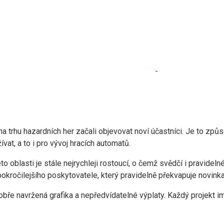
a trhu hazardních her začali objevovat noví účastníci. Je to způ
at, a to i pro vývoj hracích automatů.
o oblasti je stále nejrychleji rostoucí, o čemž svědčí i pravidel
pokročilejšího poskytovatele, který pravidelně překvapuje novink
bře navržená grafika a nepředvídatelné výplaty. Každý projekt i