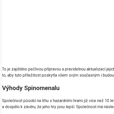
To je zajištěno pečlivou přípravou a pravidelnou aktualizací jej
to, aby tuto příležitost poskytla všem svým současným i budo
Výhody Spinomenalu
Společnost působí na trhu s hazardními hrami již více než 10 le
a dospělo k závěru, že jeho hry jsou lepší. Společnost má násle