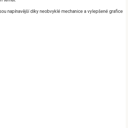
 jsou napínavější díky neobvyklé mechanice a vylepšené grafice