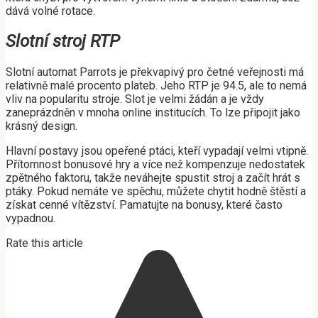
dává volné rotace.
Slotní stroj RTP
Slotní automat Parrots je překvapivý pro četné veřejnosti má
relativně malé procento plateb. Jeho RTP je 94.5, ale to nemá
vliv na popularitu stroje. Slot je velmi žádán a je vždy
zaneprázdněn v mnoha online institucích. To lze připojit jako
krásný design.
Hlavní postavy jsou opeřené ptáci, kteří vypadají velmi vtipně.
Přítomnost bonusové hry a více než kompenzuje nedostatek
zpětného faktoru, takže neváhejte spustit stroj a začít hrát s
ptáky. Pokud nemáte ve spěchu, můžete chytit hodně štěstí a
získat cenné vítězství. Pamatujte na bonusy, které často
vypadnou.
Rate this article