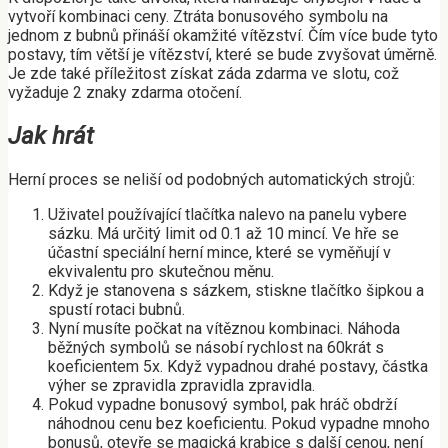
vytvoří kombinaci ceny. Ztráta bonusového symbolu na
jednom z bubnů přináší okamžité vítězství. Čím více bude tyto
postavy, tím větší je vítězství, které se bude zvyšovat úměrně.
Je zde také příležitost získat záda zdarma ve slotu, což
vyžaduje 2 znaky zdarma otočení.
Jak hrát
Herní proces se neliší od podobných automatických strojů:
Uživatel používající tlačítka nalevo na panelu vybere
sázku. Má určitý limit od 0.1 až 10 mincí. Ve hře se
účastní speciální herní mince, které se vyměňují v
ekvivalentu pro skutečnou měnu.
Když je stanovena s sázkem, stiskne tlačítko šipkou a
spustí rotaci bubnů.
Nyní musíte počkat na vítěznou kombinaci. Náhoda
běžných symbolů se násobí rychlost na 60krát s
koeficientem 5x. Když vypadnou drahé postavy, částka
výher se zpravidla zpravidla zpravidla.
Pokud vypadne bonusový symbol, pak hráč obdrží
náhodnou cenu bez koeficientu. Pokud vypadne mnoho
bonusů, otevře se magická krabice s další cenou, není