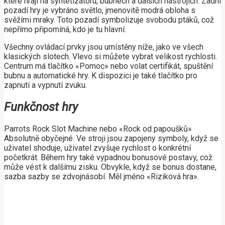
které hrají na syntetizátoru, bubnech a dalších nástrojích. Zadní
pozadí hry je vybráno světlo, jmenovitě modrá obloha s
svěžími mraky. Toto pozadí symbolizuje svobodu ptáků, což
nepřímo připomíná, kdo je tu hlavní.
Všechny ovládací prvky jsou umístěny níže, jako ve všech
klasických slotech. Vlevo si můžete vybrat velikost rychlosti.
Centrum má tlačítko «Pomoc» nebo volat certifikát, spuštění
bubnu a automatické hry. K dispozici je také tlačítko pro
zapnutí a vypnutí zvuku.
Funkčnost hry
Parrots Rock Slot Machine nebo «Rock od papoušků»
Absolutně obyčejné. Ve stroji jsou zapojeny symboly, když se
uživatel shoduje, uživatel zvyšuje rychlost o konkrétní
početkrát. Během hry také vypadnou bonusové postavy, což
může vést k dalšímu zisku. Obvykle, když se bonus dostane,
sazba sazby se zdvojnásobí. Měl jméno «Riziková hra».