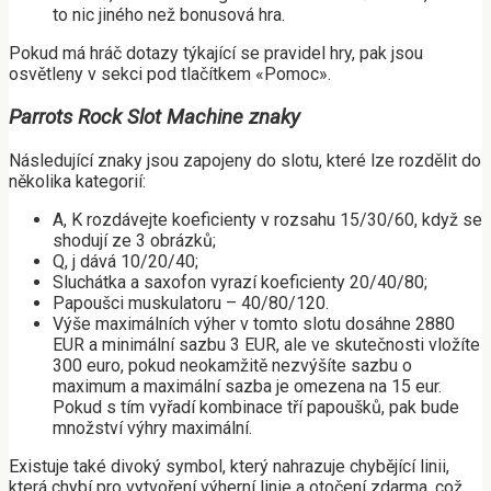
to nic jiného než bonusová hra.
Pokud má hráč dotazy týkající se pravidel hry, pak jsou
osvětleny v sekci pod tlačítkem «Pomoc».
Parrots Rock Slot Machine znaky
Následující znaky jsou zapojeny do slotu, které lze rozdělit do
několika kategorií:
A, K rozdávejte koeficienty v rozsahu 15/30/60, když se
shodují ze 3 obrázků;
Q, j dává 10/20/40;
Sluchátka a saxofon vyrazí koeficienty 20/40/80;
Papoušci muskulatoru – 40/80/120.
Výše maximálních výher v tomto slotu dosáhne 2880
EUR a minimální sazbu 3 EUR, ale ve skutečnosti vložíte
300 euro, pokud neokamžitě nezvýšíte sazbu o
maximum a maximální sazba je omezena na 15 eur.
Pokud s tím vyřadí kombinace tří papoušků, pak bude
množství výhry maximální.
Existuje také divoký symbol, který nahrazuje chybějící linii,
která chybí pro vytvoření výherní linie a otočení zdarma, což