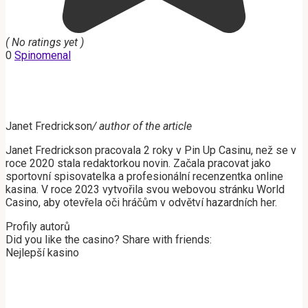
( No ratings yet )
0
Spinomenal
Janet Fredrickson
/ author of the article
Janet Fredrickson pracovala 2 roky v Pin Up Casinu, než se v
roce 2020 stala redaktorkou novin. Začala pracovat jako
sportovní spisovatelka a profesionální recenzentka online
kasina. V roce 2023 vytvořila svou webovou stránku World
Casino, aby otevřela oči hráčům v odvětví hazardních her.
Profily autorů
Did you like the casino? Share with friends:
Nejlepší kasino