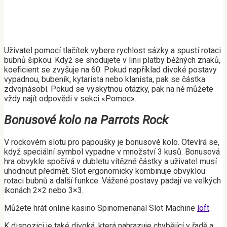
Uživatel pomocí tlačítek vybere rychlost sázky a spustí rotaci
bubnů šipkou. Když se shodujete v linii platby běžných znaků,
koeficient se zvyšuje na 60. Pokud například divoké postavy
vypadnou, bubeník, kytarista nebo klanista, pak se částka
zdvojnásobí. Pokud se vyskytnou otázky, pak na ně můžete
vždy najít odpovědi v sekci «Pomoc».
Bonusové kolo na Parrots Rock
V rockovém slotu pro papoušky je bonusové kolo. Otevírá se,
když speciální symbol vypadne v množství 3 kusů. Bonusová
hra obvykle spočívá v dubletu vítězné částky a uživatel musí
uhodnout předmět. Slot ergonomicky kombinuje obvyklou
rotaci bubnů a další funkce. Vážené postavy padají ve velkých
ikonách 2×2 nebo 3×3.
Můžete hrát online kasino Spinomenanal Slot Machine
loft
.
K dispozici je také divoká, která nahrazuje chybějící v řadě a