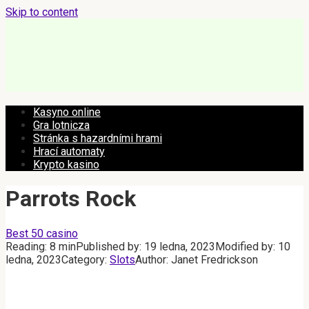
Skip to content
Kasyno online
Gra lotnicza
Stránka s hazardními hrami
Hrací automaty
Krypto kasino
Parrots Rock
Best 50 casino
Reading:
8 min
Published by:
19 ledna, 2023
Modified by:
10
ledna, 2023
Category:
Slots
Author:
Janet Fredrickson