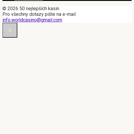
© 2026 50 nejlepších kasin
Pro všechny dotazy pište na e-mail
info.worldcasino@gmail.com