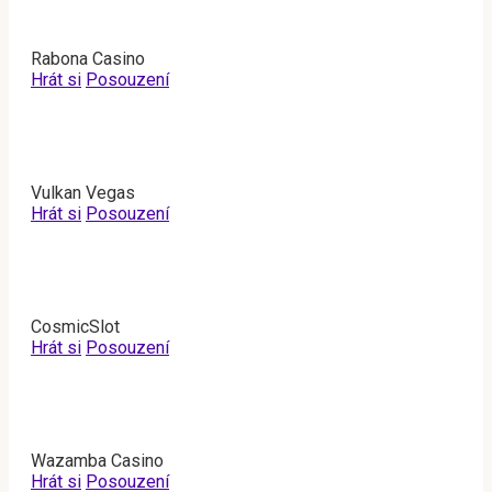
Rabona Casino
Hrát si
Posouzení
Vulkan Vegas
Hrát si
Posouzení
CosmicSlot
Hrát si
Posouzení
Wazamba Casino
Hrát si
Posouzení