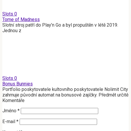
Slots
0
Tome of Madness
Slotní stroj patří do Play’n Go a byl propuštěn v létě 2019.
Jednou z
Slots
0
Bonus Bunnies
Portfolio poskytovatele kultovního poskytovatele Nolimit City
zahrnuje původní automat na bonusové zajíčky. Předmět určitě
Komentáře
Jméno
*
E-mail
*