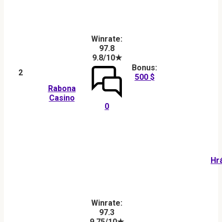
Winrate:
97.8
9.8/10★
Bonus:
2
500 $
Rabona
Casino
0
Hr
Winrate:
97.3
9.75/10★