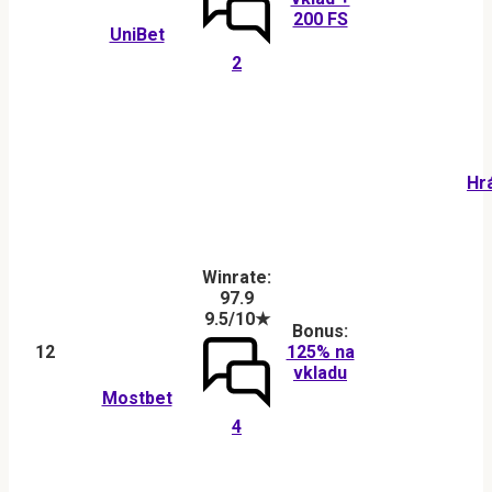
200 FS
UniBet
2
Hr
Winrate:
97.9
9.5/10★
Bonus:
12
125% na
vkladu
Mostbet
4