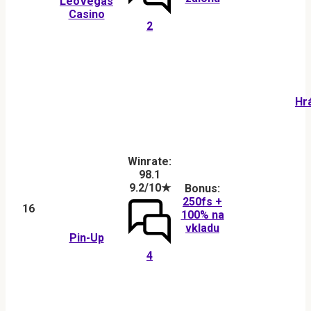
LeoVegas
Casino
2
Hr
Winrate:
98.1
9.2/10★
Bonus:
250fs +
16
100% na
vkladu
Pin-Up
4