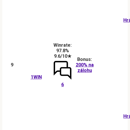
Hr
Winrate:
97.8%
9.6/10★
Bonus:
9
200% na
zálohu
1WIN
6
Hr