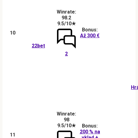
Winrate:
98.2
9.5/10★
Bonus:
10
Až 300 €
22bet
2
Hr
Winrate:
98
9.5/10★
Bonus:
200 % na
11
vklad +