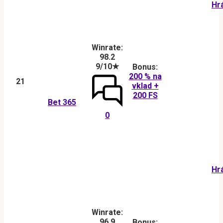
Hr
Winrate:
98.2
9/10★
Bonus:
200 % na
21
vklad +
200 FS
Bet 365
0
Hr
Winrate:
96.9
Bonus: