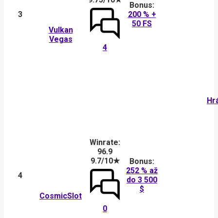
Bonus:
3
200 % +
50 FS
Vulkan
Vegas
4
Hr
Winrate:
96.9
9.7/10★
Bonus:
252 % až
4
do 3 500
$
CosmicSlot
0