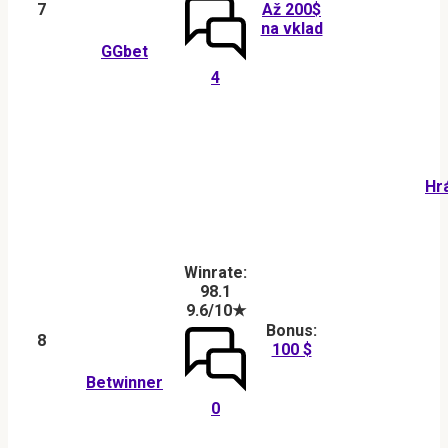
7
Až 200$
na vklad
GGbet
4
Hr
Winrate:
98.1
9.6/10★
Bonus:
8
100 $
Betwinner
0