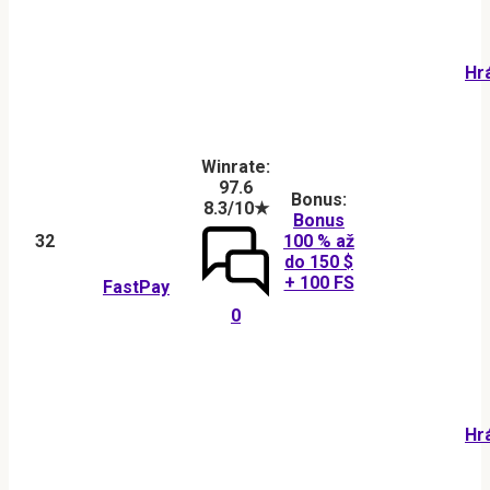
Hr
Winrate:
97.6
Bonus:
8.3/10★
Bonus
32
100 % až
do 150 $
+ 100 FS
FastPay
0
Hr