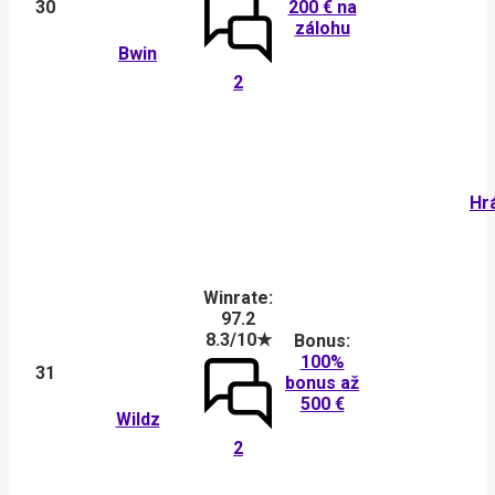
30
200 € na
zálohu
Bwin
2
Hr
Winrate:
97.2
8.3/10★
Bonus:
100%
31
bonus až
500 €
Wildz
2