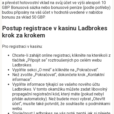
a převést hotovostní vklad na svůj účet ve výši alespoň 10
GBP. Bonusová sázka nebo bonusové peníze (podle potřeby)
budou připsány na váš účet v hodnotě uvedené v nabídce
bonusu za vklad 50 GBP.
Postup registrace v kasinu Ladbrokes
krok za krokem
Pro registraci v kasinu:
Chcete-li zahájit online registraci, klikněte na kterékoli z
tlačítek „Připojit se“ roztroušených po celém webu
Ladbrokes.
Vyplňte sekci „O mně“ a klikněte na „Pokračovat“.
Než zvolíte „Pokračovat“, dokončete krok „Kontaktní
informace“.
Vyplňte informace týkající se vašeho nového účtu
Ladbrokes. V tomto okamžiku můžete zadat libovolný
propagační registrační kód, který máte (pokud nebyl
přidán automaticky). Než budete moci vybrat „Otevřít
účet“, musíte také potvrdit, že souhlasíte s podmínkami
webu.
Společnost Ladbrokes se vás poté zeptá, jak si přejete