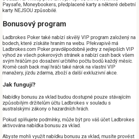
Paysafe, Moneybookers, předplacené karty a některé debetní
karty NEJSOU způsobilé.
Bonusový program
Ladbrokes Poker také nabízí skvělý VIP program založený na
bodech, které získáte hraním na webu. Překvapivě má ​​
Ladbrokes.com Poker pravděpodobně jedny z nejlepších VIP
výhod ze všech pokerových stránek a nabízí cash back všem
svým hráčům po dosažení určitého počtu bodů každý měsíc.
Kromě cash back mají hráči také nárok na vlastní VIP
manažery, jízdu zdarma, zboží a další exkluzivní akce.
Jak fungují?
Nabídky bonusu za vklad budou dostupné pouze stávajícím
způsobilým držitelům účtu Ladbrokes v souladu s
australskými zákony o hazardních hrách.
Pokud splňujete podmínky, může být pro váš účet Ladbrokes
aktivována nabídka bonusu za vklad.
Abyste mohli využít nabídku bonusu za vklad, musíte provést