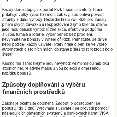
Každý den vstupují na portál Rizk tisíce uživatelů. Hráče
přitahuje velký výběr hazardní zábavy, spolehlivá pověst
stránky a další výhody. Hazardní hráči volí Rizk pro záruky
plnění svých závazků a respektování zájmů klienta, stejně
jako řadu dalších výhod: různé akce, efektivní podpůrná
služba, turnaje a loterie, výběr peněz bez prodlení,
nevyhnutelné bonusy v Wheel of Rizk. Pamatujte, že dříve
nebo později každý uživatel, který hraje o peníze ve video
automatech a stolních hrách, dostane příležitost roztočit kolo
štěstí!
Kasino má samozřejmě řadu nevýhod: velmi malou nabídku
stolních her, relativně malou živou kolekci a omezenou
nabídku bonusů.
Způsoby doplňování a výběru
finančních prostředků
Záloha je okamžitě doplněna. Žádosti o odstoupení se
posuzují do 3 dnů. Vyrovnání s uživateli se provádí pomocí
následujících platebních systémů a bankovních karet: VISA,