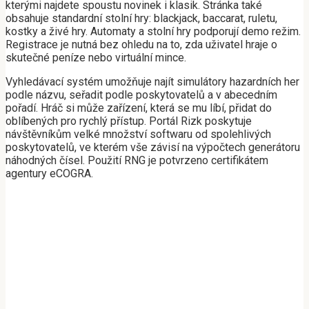
kterými najdete spoustu novinek i klasik. Stránka také
obsahuje standardní stolní hry: blackjack, baccarat, ruletu,
kostky a živé hry. Automaty a stolní hry podporují demo režim.
Registrace je nutná bez ohledu na to, zda uživatel hraje o
skutečné peníze nebo virtuální mince.
Vyhledávací systém umožňuje najít simulátory hazardních her
podle názvu, seřadit podle poskytovatelů a v abecedním
pořadí. Hráč si může zařízení, která se mu líbí, přidat do
oblíbených pro rychlý přístup. Portál Rizk poskytuje
návštěvníkům velké množství softwaru od spolehlivých
poskytovatelů, ve kterém vše závisí na výpočtech generátoru
náhodných čísel. Použití RNG je potvrzeno certifikátem
agentury eCOGRA.