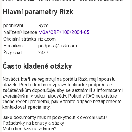
Hlavní parametry Rizk
podnikání
Rýže
Nařízení/licence
MGA/CRP/108/2004-05
Oficiální stránka
rizk.com
E-mailem
podpora@rizk.com
Živý chat
24/7
Často kladené otázky
Nováčci, kteří se registrují na portálu Rizk, mají spoustu
otázek. Před odesláním zprávy technické podpoře se
začátečníkům doporučuje, aby se seznámili s informacemi
zveřejněnými v sekci nápovědy. Pokud v FAQ neexistuje
žádné řešení problému, pak v tomto případě nezapomeňte
kontaktovat specialisty.
Jaké dokumenty musím poskytnout k ověření účtu?
Požadavky na bonusy a sázky
Mohu hrát kasino zdarma?