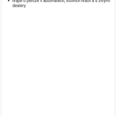
hrajte o peníze v automatech, stolních hrách a s živými
dealery.