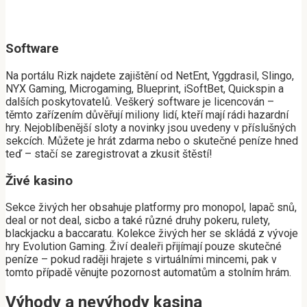
Software
Na portálu Rizk najdete zajištění od NetEnt, Yggdrasil, Slingo,
NYX Gaming, Microgaming, Blueprint, iSoftBet, Quickspin a
dalších poskytovatelů. Veškerý software je licencován –
těmto zařízením důvěřují miliony lidí, kteří mají rádi hazardní
hry. Nejoblíbenější sloty a novinky jsou uvedeny v příslušných
sekcích. Můžete je hrát zdarma nebo o skutečné peníze hned
teď – stačí se zaregistrovat a zkusit štěstí!
Živé kasino
Sekce živých her obsahuje platformy pro monopol, lapač snů,
deal or not deal, sicbo a také různé druhy pokeru, rulety,
blackjacku a baccaratu. Kolekce živých her se skládá z vývoje
hry Evolution Gaming. Živí dealeři přijímají pouze skutečné
peníze – pokud raději hrajete s virtuálními mincemi, pak v
tomto případě věnujte pozornost automatům a stolním hrám.
Výhody a nevýhody kasina