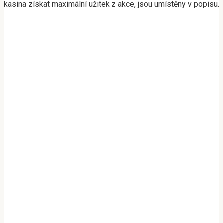
kasina získat maximální užitek z akce, jsou umístěny v popisu.