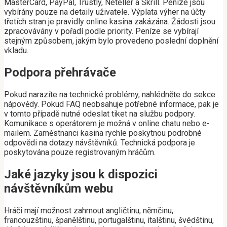
MasterCard, PayPal, Trustly, Neteller a Skrill. Peníze jsou
vybírány pouze na detaily uživatele. Výplata výher na účty
třetích stran je pravidly online kasina zakázána. Žádosti jsou
zpracovávány v pořadí podle priority. Peníze se vybírají
stejným způsobem, jakým bylo provedeno poslední doplnění
vkladu.
Podpora přehrávače
Pokud narazíte na technické problémy, nahlédněte do sekce
nápovědy. Pokud FAQ neobsahuje potřebné informace, pak je
v tomto případě nutné odeslat tiket na službu podpory.
Komunikace s operátorem je možná v online chatu nebo e-
mailem. Zaměstnanci kasina rychle poskytnou podrobné
odpovědi na dotazy návštěvníků. Technická podpora je
poskytována pouze registrovaným hráčům.
Jaké jazyky jsou k dispozici
návštěvníkům webu
Hráči mají možnost zahrnout angličtinu, němčinu,
francouzštinu, španělštinu, portugalštinu, italštinu, švédštinu,