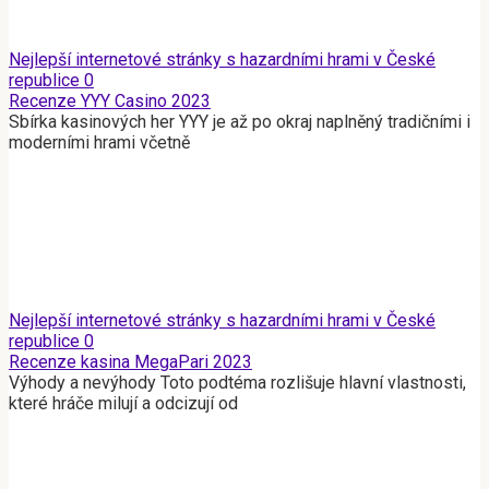
Nejlepší internetové stránky s hazardními hrami v České
republice
0
Recenze YYY Casino 2023
Sbírka kasinových her YYY je až po okraj naplněný tradičními i
moderními hrami včetně
Nejlepší internetové stránky s hazardními hrami v České
republice
0
Recenze kasina MegaPari 2023
Výhody a nevýhody Toto podtéma rozlišuje hlavní vlastnosti,
které hráče milují a odcizují od