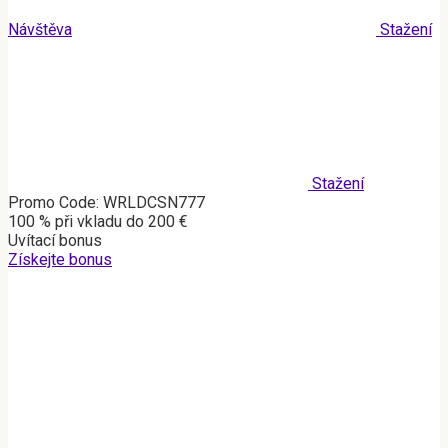
Návštěva
Stažení
Stažení
Promo Code: WRLDCSN777
100 % při vkladu do 200 €
Uvítací bonus
Získejte bonus