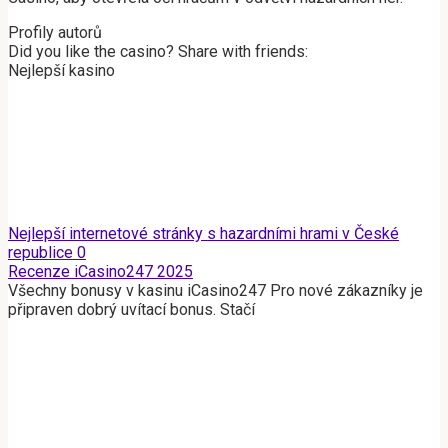
Profily autorů
Did you like the casino? Share with friends:
Nejlepší kasino
Nejlepší internetové stránky s hazardními hrami v České
republice
0
Recenze iCasino247 2025
Všechny bonusy v kasinu iCasino247 Pro nové zákazníky je
připraven dobrý uvítací bonus. Stačí