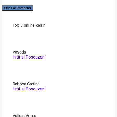
Top 5 online kasin
Vavada
Hrát si
Posouzení
Rabona Casino
Hrát si
Posouzení
Vulkan Vegas