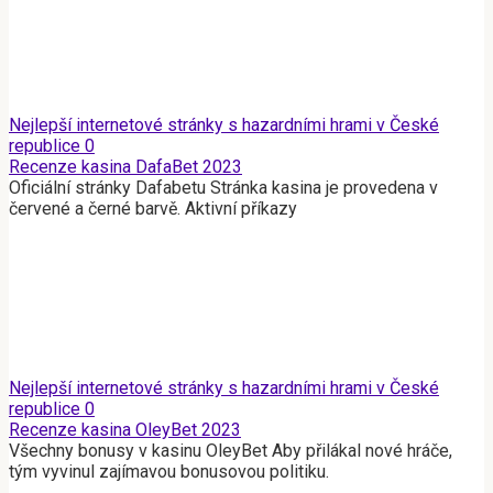
Nejlepší internetové stránky s hazardními hrami v České
republice
0
Recenze kasina DafaBet 2023
Oficiální stránky Dafabetu Stránka kasina je provedena v
červené a černé barvě. Aktivní příkazy
Nejlepší internetové stránky s hazardními hrami v České
republice
0
Recenze kasina OleyBet 2023
Všechny bonusy v kasinu OleyBet Aby přilákal nové hráče,
tým vyvinul zajímavou bonusovou politiku.