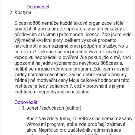
Odpovědět
Kristýna
S casino888 nemůže každá taková organizace stále
soutěžit. A začnu tím, že operátora zná téměř každý a
především si všimnu přítomnosti licence. Zde jsem viděl
výjimečně kvalitní sloty, celkem vysoké procento
návratnosti a samozřejmě práci podpůrné služby. No a
co bez ní? Dokonce se mi podařilo vyvodit závěry a
kupodivu nepožádali o ověření. Ale pokud jde o mě, chci
upozornit na jednu významnou nevýhodu 888casina,
nelíbil se mi jejich věrnostní program. Zde jsem neviděl
žádný normální cashback, žádné dobré kasino bonusy,
žádné jiné motivační ceny.Moje celkové hodnocení této
instituce je tedy solidních 7, což v porovnání s jinými
institucemi nepochybně není špatné.
Odpovědět
Janet Fredrickson
(author)
Ahoj! Navzdory tomu, že 888casino nemá rozsáhlý
věrnostní program, stále zde probíhají zajímavé
akce. Například pro začátečníky administrace