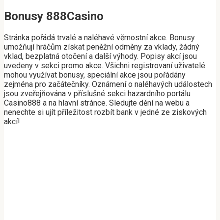
Bonusy 888Casino
Stránka pořádá trvalé a naléhavé věrnostní akce. Bonusy
umožňují hráčům získat peněžní odměny za vklady, žádný
vklad, bezplatná otočení a další výhody. Popisy akcí jsou
uvedeny v sekci promo akce. Všichni registrovaní uživatelé
mohou využívat bonusy, speciální akce jsou pořádány
zejména pro začátečníky. Oznámení o naléhavých událostech
jsou zveřejňována v příslušné sekci hazardního portálu
Casino888 a na hlavní stránce. Sledujte dění na webu a
nenechte si ujít příležitost rozbít bank v jedné ze ziskových
akcí!