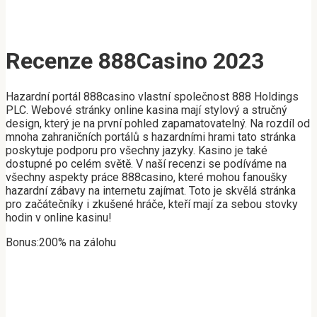
Recenze 888Casino 2023
Hazardní portál 888casino vlastní společnost 888 Holdings
PLC. Webové stránky online kasina mají stylový a stručný
design, který je na první pohled zapamatovatelný. Na rozdíl od
mnoha zahraničních portálů s hazardními hrami tato stránka
poskytuje podporu pro všechny jazyky. Kasino je také
dostupné po celém světě. V naší recenzi se podíváme na
všechny aspekty práce 888casino, které mohou fanoušky
hazardní zábavy na internetu zajímat. Toto je skvělá stránka
pro začátečníky i zkušené hráče, kteří mají za sebou stovky
hodin v online kasinu!
Bonus:200% na zálohu