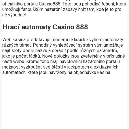
oficiálního portálu Casino888. Toto jsou pohodlná řešení, která
umožňují fanouškům hazardní zábavy hrát tam, kde je to pro
ně výhodné!
Hrací automaty Casino 888
Web kasina představuje moderní i klasické výherní automaty
různých témat. Pohodlný vyhledávací systém vám umožňuje
najít sloty podle názvu a seřadit podle různých parametrů,
jako je počet řádků. Nové položky jsou zveřejněny v příslušné
části webu. Kromě toho mají návštěvníci hazardního portálu
možnost vyzkoušet své štěstí v jackpotech a exkluzivních
automatech, které jsou navrženy na objednávku kasina.