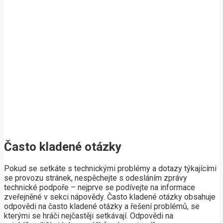
Často kladené otázky
Pokud se setkáte s technickými problémy a dotazy týkajícími
se provozu stránek, nespěchejte s odesláním zprávy
technické podpoře – nejprve se podívejte na informace
zveřejněné v sekci nápovědy. Často kladené otázky obsahuje
odpovědi na často kladené otázky a řešení problémů, se
kterými se hráči nejčastěji setkávají. Odpovědi na