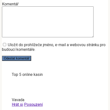
Komentář
Uložit do prohlížeče jméno, e-mail a webovou stránku pro
budoucí komentáře.
Top 5 online kasin
Vavada
Hrát si
Posouzení