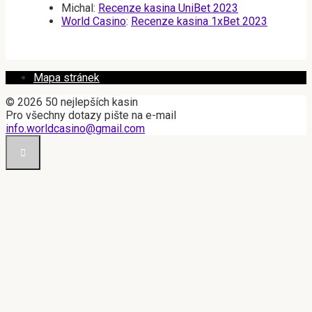
Michal
:
Recenze kasina UniBet 2023
World Casino
:
Recenze kasina 1xBet 2023
Mapa stránek
© 2026 50 nejlepších kasin
Pro všechny dotazy pište na e-mail
info.worldcasino@gmail.com