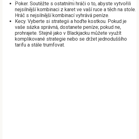
Poker. Soutěžte s ostatními hráči o to, abyste vytvořili
nejsilnější kombinaci z karet ve vaší ruce a těch na stole.
Hráč s nejsilnější kombinací vyhrává peníze.
Kecy. Vyberte si strategii a hoďte kostkou. Pokud je
vaše sázka správná, dostanete peníze; pokud ne,
prohrajete. Stejně jako v Blackjacku můžete využít
komplikované strategie nebo se držet jednoduššího
tarifu a stále trumfovat.