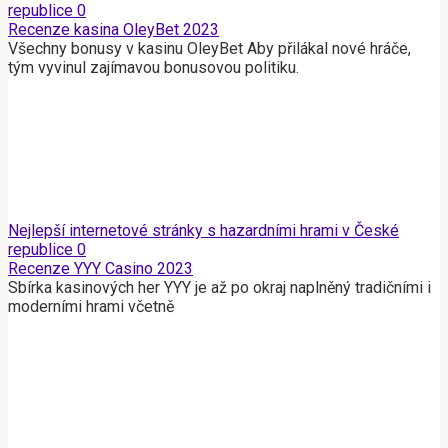
republice
0
Recenze kasina OleyBet 2023
Všechny bonusy v kasinu OleyBet Aby přilákal nové hráče,
tým vyvinul zajímavou bonusovou politiku.
Nejlepší internetové stránky s hazardními hrami v České
republice
0
Recenze YYY Casino 2023
Sbírka kasinových her YYY je až po okraj naplněný tradičními i
moderními hrami včetně