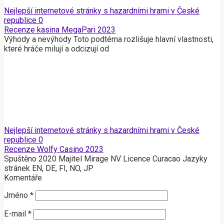
Nejlepší internetové stránky s hazardními hrami v České
republice
0
Recenze kasina MegaPari 2023
Výhody a nevýhody Toto podtéma rozlišuje hlavní vlastnosti,
které hráče milují a odcizují od
Nejlepší internetové stránky s hazardními hrami v České
republice
0
Recenze Wolfy Casino 2023
Spuštěno 2020 Majitel Mirage NV Licence Curacao Jazyky
stránek EN, DE, FI, NO, JP
Komentáře
Jméno
*
E-mail
*