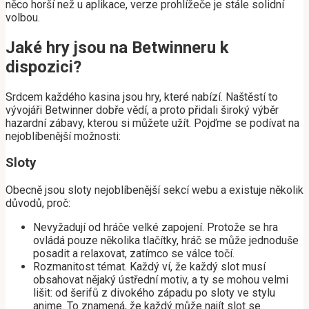
něco horší než u aplikace, verze prohlížeče je stále solidní
volbou.
Jaké hry jsou na Betwinneru k
dispozici?
Srdcem každého kasina jsou hry, které nabízí. Naštěstí to
vývojáři Betwinner dobře vědí, a proto přidali široký výběr
hazardní zábavy, kterou si můžete užít. Pojďme se podívat na
nejoblíbenější možnosti:
Sloty
Obecně jsou sloty nejoblíbenější sekcí webu a existuje několik
důvodů, proč:
Nevyžadují od hráče velké zapojení. Protože se hra
ovládá pouze několika tlačítky, hráč se může jednoduše
posadit a relaxovat, zatímco se válce točí.
Rozmanitost témat. Každý ví, že každý slot musí
obsahovat nějaký ústřední motiv, a ty se mohou velmi
lišit: od šerifů z divokého západu po sloty ve stylu
anime. To znamená, že každý může najít slot se