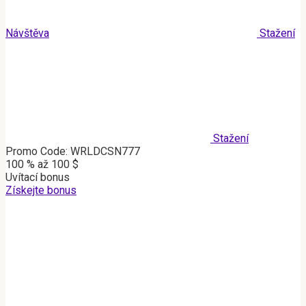
Návštěva
Stažení
Stažení
Promo Code: WRLDCSN777
100 % až 100 $
Uvítací bonus
Získejte bonus