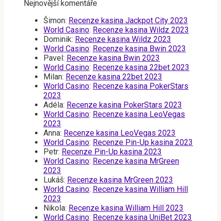
Nejnovější komentáře
Šimon
:
Recenze kasina Jackpot City 2023
World Casino
:
Recenze kasina Wildz 2023
Dominik
:
Recenze kasina Wildz 2023
World Casino
:
Recenze kasina Bwin 2023
Pavel
:
Recenze kasina Bwin 2023
World Casino
:
Recenze kasina 22bet 2023
Milan
:
Recenze kasina 22bet 2023
World Casino
:
Recenze kasina PokerStars
2023
Adéla
:
Recenze kasina PokerStars 2023
World Casino
:
Recenze kasina LeoVegas
2023
Anna
:
Recenze kasina LeoVegas 2023
World Casino
:
Recenze Pin-Up kasina 2023
Petr
:
Recenze Pin-Up kasina 2023
World Casino
:
Recenze kasina MrGreen
2023
Lukáš
:
Recenze kasina MrGreen 2023
World Casino
:
Recenze kasina William Hill
2023
Nikola
:
Recenze kasina William Hill 2023
World Casino
:
Recenze kasina UniBet 2023