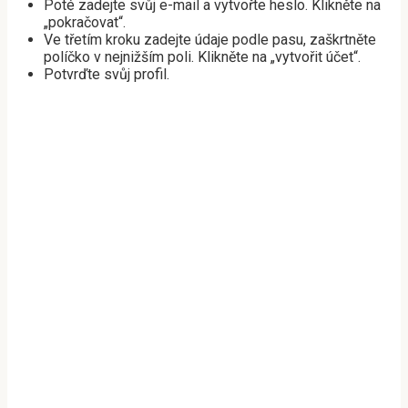
Poté zadejte svůj e-mail a vytvořte heslo. Klikněte na
„pokračovat“.
Ve třetím kroku zadejte údaje podle pasu, zaškrtněte
políčko v nejnižším poli. Klikněte na „vytvořit účet“.
Potvrďte svůj profil.