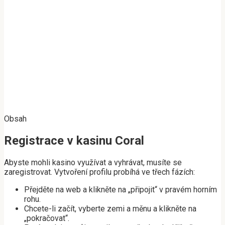
Obsah
Registrace v kasinu Coral
Abyste mohli kasino využívat a vyhrávat, musíte se
zaregistrovat. Vytvoření profilu probíhá ve třech fázích:
Přejděte na web a klikněte na „připojit“ v pravém horním
rohu.
Chcete-li začít, vyberte zemi a měnu a klikněte na
„pokračovat“.