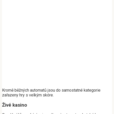
Kromě běžných automatů jsou do samostatné kategorie
zařazeny hry s velkým skóre.
Živé kasino