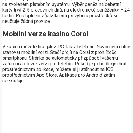
na zvoleném platebním systému. Výběr peněz na debetní
karty trvá 2-5 pracovních dnů, na elektronické peněženky – 24
hodin. Při doplnění zůstatku ani při výběru prostředků se
neúčtuje žádná provize.
Mobilní verze kasina Coral
V kasinu můžete hrát jak z PC, tak z telefonu. Navíc není nutné
stahovat mobilní verzi. Stačí přejít na Coral z prohlížeče
smartphonu. Stránka se automaticky přizpůsobí vašemu
zařízení a otevře verzi pro telefon. Pokud je pohodlnější hrát
prostřednictvím aplikace, můžete si ji stáhnout na IOS
prostřednictvím App Store. Aplikace pro Android zatím
neexistuje.