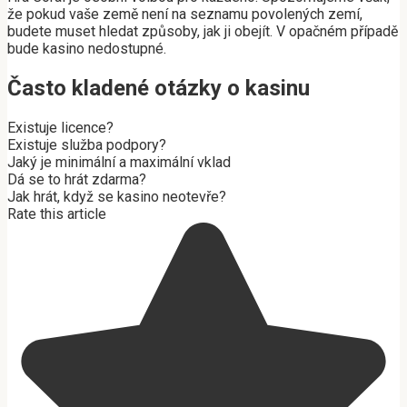
že pokud vaše země není na seznamu povolených zemí,
budete muset hledat způsoby, jak ji obejít. V opačném případě
bude kasino nedostupné.
Často kladené otázky o kasinu
Existuje licence?
Existuje služba podpory?
Jaký je minimální a maximální vklad
Dá se to hrát zdarma?
Jak hrát, když se kasino neotevře?
Rate this article