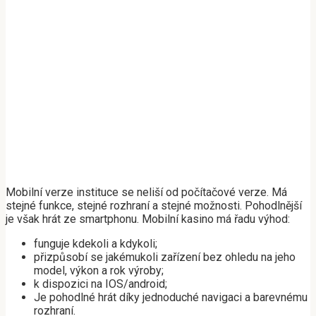
Mobilní verze instituce se neliší od počítačové verze. Má
stejné funkce, stejné rozhraní a stejné možnosti. Pohodlnější
je však hrát ze smartphonu. Mobilní kasino má řadu výhod:
funguje kdekoli a kdykoli;
přizpůsobí se jakémukoli zařízení bez ohledu na jeho
model, výkon a rok výroby;
k dispozici na IOS/android;
Je pohodlné hrát díky jednoduché navigaci a barevnému
rozhraní.