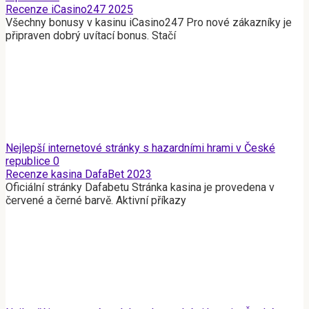
Recenze iCasino247 2025
Všechny bonusy v kasinu iCasino247 Pro nové zákazníky je
připraven dobrý uvítací bonus. Stačí
Nejlepší internetové stránky s hazardními hrami v České
republice
0
Recenze kasina DafaBet 2023
Oficiální stránky Dafabetu Stránka kasina je provedena v
červené a černé barvě. Aktivní příkazy