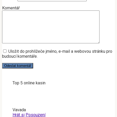
Komentář
Uložit do prohlížeče jméno, e-mail a webovou stránku pro
budoucí komentáře.
Top 5 online kasin
Vavada
Hrát si
Posouzení