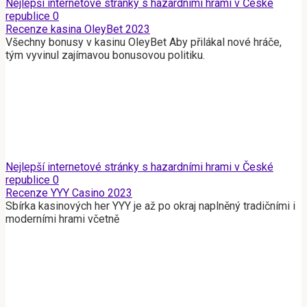
Nejlepší internetové stránky s hazardními hrami v České
republice
0
Recenze kasina OleyBet 2023
Všechny bonusy v kasinu OleyBet Aby přilákal nové hráče,
tým vyvinul zajímavou bonusovou politiku.
Nejlepší internetové stránky s hazardními hrami v České
republice
0
Recenze YYY Casino 2023
Sbírka kasinových her YYY je až po okraj naplněný tradičními i
moderními hrami včetně