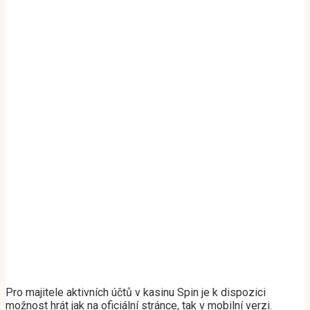
Pro majitele aktivních účtů v kasinu Spin je k dispozici
možnost hrát jak na oficiální stránce, tak v mobilní verzi.