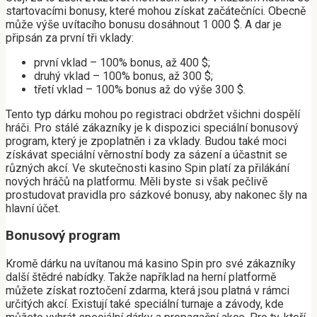
startovacími bonusy, které mohou získat začátečníci. Obecně
může výše uvítacího bonusu dosáhnout 1 000 $. A dar je
připsán za první tři vklady:
první vklad – 100% bonus, až 400 $;
druhý vklad – 100% bonus, až 300 $;
třetí vklad – 100% bonus až do výše 300 $.
Tento typ dárku mohou po registraci obdržet všichni dospělí
hráči. Pro stálé zákazníky je k dispozici speciální bonusový
program, který je zpoplatněn i za vklady. Budou také moci
získávat speciální věrnostní body za sázení a účastnit se
různých akcí. Ve skutečnosti kasino Spin platí za přilákání
nových hráčů na platformu. Měli byste si však pečlivě
prostudovat pravidla pro sázkové bonusy, aby nakonec šly na
hlavní účet.
Bonusový program
Kromě dárku na uvítanou má kasino Spin pro své zákazníky
další štědré nabídky. Takže například na herní platformě
můžete získat roztočení zdarma, která jsou platná v rámci
určitých akcí. Existují také speciální turnaje a závody, kde