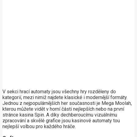
V sekci hrací automaty jsou všechny hry rozděleny do
kategorií, mezi nimiž najdete klasické i modernější formáty.
Jednou z nejpopulárnějších her současnosti je Mega Moolah,
kterou můžete vidět v horní části nejlepších nebo na první
stránce kasina Spin. A díky dechberoucímu vizuálnímu
zpracování a skvělé grafice jsou kasinové automaty tou
nejlepší volbou pro každého hráče.