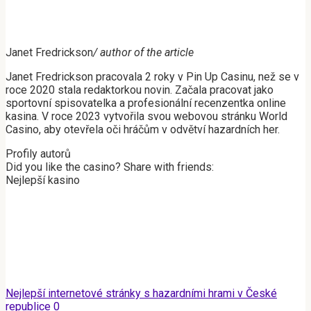
Janet Fredrickson
/ author of the article
Janet Fredrickson pracovala 2 roky v Pin Up Casinu, než se v
roce 2020 stala redaktorkou novin. Začala pracovat jako
sportovní spisovatelka a profesionální recenzentka online
kasina. V roce 2023 vytvořila svou webovou stránku World
Casino, aby otevřela oči hráčům v odvětví hazardních her.
Profily autorů
Did you like the casino? Share with friends:
Nejlepší kasino
Nejlepší internetové stránky s hazardními hrami v České
republice
0