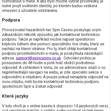
rozhodnout o měně. A aby bylo možné vybrat prostředky, je
nutné projít ověřením identity, po kterém budou veškerá
omezení z uživatele odstraněna.
Podpora
Provozovatel hazardních her Spin Casino poskytuje svým
zákazníkům několik způsobů, jak kontaktovat technickou
podporu. Takže je například možné napsat operátorovi
kdykoliv během dne pomocí speciálního live chatu, který se
nachází na hlavní stránce. Pro ty, kteří chtějí kontaktovat
podporu prostřednictvím e-mailu, je poskytnuta následující
adresa:
support@spincasino.co.uk
. Odvolání poštou je
posouzeno do 48 hodin a poté hráč obdrží podrobnou
odpověď. A vzhledem k tomu, že se administrace snaží o co
nejpřehlednější navigaci na webu, je zde speciální sekce s
odpověďmi a otázkami. A pouze pokud nenajdete odpověď na
svou otázku, měli byste kontaktovat technickou podporu
společnosti Spin a získat odpověď.
Které jazyky
V tuto chvíli je v online kasinu k dispozici 14 jazykových verzí,
což umožňuje hráčům z celého světa využívat služeb herny.