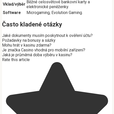
Běžné celosvětové bankovní karty a
Vklad/výběr
elektronické peněženky.
Software
Microgaming, Evolution Gaming.
Často kladené otázky
Jaké dokumenty musím poskytnout k ověření účtu?
Požadavky na bonusy a sázky
Mohu hrát v kasinu zdarma?
Je značka Casino vhodná pro mobilní zařízení?
Jaká je průměrná doba výběru v kasinu?
Rate this article