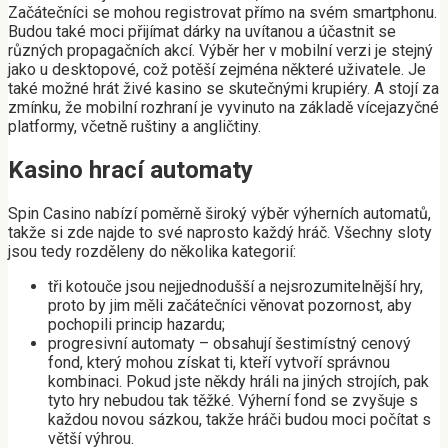
Začátečníci se mohou registrovat přímo na svém smartphonu.
Budou také moci přijímat dárky na uvítanou a účastnit se
různých propagačních akcí. Výběr her v mobilní verzi je stejný
jako u desktopové, což potěší zejména některé uživatele. Je
také možné hrát živé kasino se skutečnými krupiéry. A stojí za
zmínku, že mobilní rozhraní je vyvinuto na základě vícejazyčné
platformy, včetně ruštiny a angličtiny.
Kasino hrací automaty
Spin Casino nabízí poměrně široký výběr výherních automatů,
takže si zde najde to své naprosto každý hráč. Všechny sloty
jsou tedy rozděleny do několika kategorií:
tři kotouče jsou nejjednodušší a nejsrozumitelnější hry,
proto by jim měli začátečníci věnovat pozornost, aby
pochopili princip hazardu;
progresivní automaty – obsahují šestimístný cenový
fond, který mohou získat ti, kteří vytvoří správnou
kombinaci. Pokud jste někdy hráli na jiných strojích, pak
tyto hry nebudou tak těžké. Výherní fond se zvyšuje s
každou novou sázkou, takže hráči budou moci počítat s
větší výhrou.