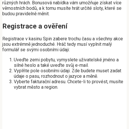
různých hrách. Bonusová nabídka vám umožňuje získat více
věrnostních bodů, a k tomu musíte hrát určité sloty, které se
budou pravidelně měnit.
Registrace a ověření
Registrace v kasinu Spin zabere trochu času a všechny akce
jsou extrémně jednoduché. Hráč tedy musí vyplnit malý
formulář se svými osobními údaji:
Uveďte zemi pobytu, vymyslete uživatelské jméno a
silné heslo a také uveďte svůj e-mail.
Vyplňte pole osobními údaji. Zde budete muset zadat
údaje o pasu, rozhodnout o jazyce a měně.
Vyberte fakturační adresu. Chcete-li to provést, musíte
vybrat město a region.