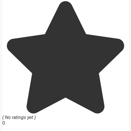
( No ratings yet )
0