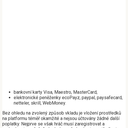
bankovní karty Visa, Maestro, MasterCard;
elektronické peněženky ecoPayz, paypal, paysafecard,
netteler, skrill, WebMoney.
Bez ohledu na zvolený způsob vkladu je vložení prostředků
na platformu téměř okamžité a nejsou účtovány žádné další
poplatky. Nejprve se však hráč musí zaregistrovat a