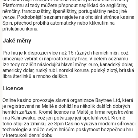
Platformu si tedy můžete přepnout například do angličtiny,
němčiny, francouzštiny, španělštiny, portugalštiny nebo jiné
verze. Podrobnější seznam najdete na oficiální stránce kasina
Spin, přechod probíhá automaticky nebo kliknutím na
příslušnou ikonu.
Jaké měny
Pro hru je k dispozici více než 15 různých herních měn, což
umožňuje vybrat si naprosto každý hráč. V celém seznamu
lze tedy rozlišit následující hlavní měny: euro, kanadský dolar,
americký dolar, ruský rubl, norská koruna, polský zlotý, britská
libra šterlinků a mnoho dalších.
Licence
Online kasino provozuje slavná organizace Baytree Ltd, která
je registrovaná na Maltě a dohlíží na několik dalších dobrých
herních zařízení. Kromě licence na Maltě je firma registrována
i na Kahnawake, což jen potvrzuje její spolehlivost. Kromě
toho stojí za zmínku, že Spin Casino využívá moderní šifrovací
technologie a může svým hráčům poskytnout bezpečnou hru
v kteroukoli denní dobu.