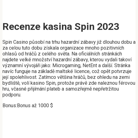
Recenze kasina Spin 2023
Spin Casino působí na trhu hazardní zábavy již dlouhou dobu a
za celou tuto dobu získala organizace mnoho pozitivních
ohlasů od hráčů z celého světa. Na oficiálních stránkách
najdete velké množství hazardní zábavy, kterou vydali takoví
významní vývojáři jako: Microgaming, NetEnt a další. Stránka
navíc funguje na základě maltské licence, což opět potvrzuje
její spolehlivost. Zatímco většina hráčů, bez ohledu na zemi
bydliště, volí kasino Spin, protože právě zde naleznou férovou
hru, včasné přijímání plateb a samozřejmě nepřetržitou
podporu.
Bonus:Bonus až 1000 $