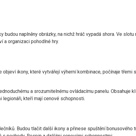
ky budou naplněny obrázky, na nichž hráč vypadá shora. Ve slotu 
í a organizaci pohodlné hry.
objeví ikony, které vytvářejí výherní kombinace, počínaje třemi
 jednoduchému a srozumitelnému ovládacímu panelu. Obsahuje klíč
legionáři, kteří mají cenové schopnosti.
níků. Budou tlačit další ikony a přinese spuštění bonusového tu
né s pochody, Respin a dalšími cenovými schopnostmi: