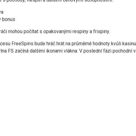
va
v bonus
ráči mohou počítat s opakovanými respiny a frispiny.
rocesu FreeSpins bude hráč hrát na průměrné hodnoty kvůli kasinu
vlna FS začíná dalšími ikonami vlákna. V poslední fázi pochodní 