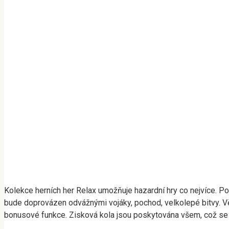
Kolekce herních her Relax umožňuje hazardní hry co nejvíce. Pot
bude doprovázen odvážnými vojáky, pochod, velkolepé bitvy. Vě
bonusové funkce. Zisková kola jsou poskytována všem, což se 