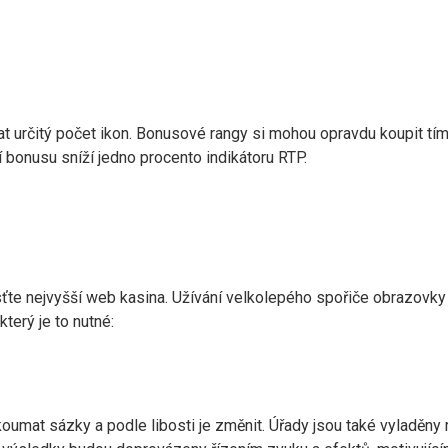
 určitý počet ikon. Bonusové rangy si mohou opravdu koupit tím
í bonusu sníží jedno procento indikátoru RTP.
sťte nejvyšší web kasina. Užívání velkolepého spořiče obrazovky
terý je to nutné:
umat sázky a podle libosti je změnit. Úřady jsou také vyladěny 