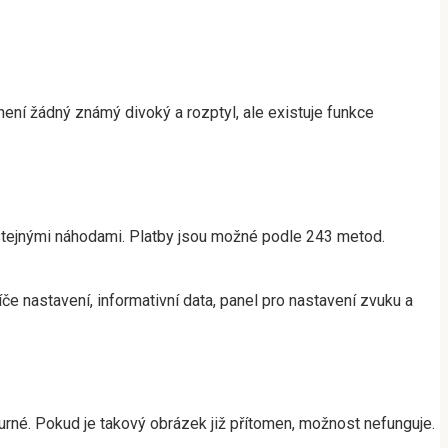
není žádný známý divoký a rozptyl, ale existuje funkce
 stejnými náhodami. Platby jsou možné podle 243 metod.
e nastavení, informativní data, panel pro nastavení zvuku a
rné. Pokud je takový obrázek již přítomen, možnost nefunguje.