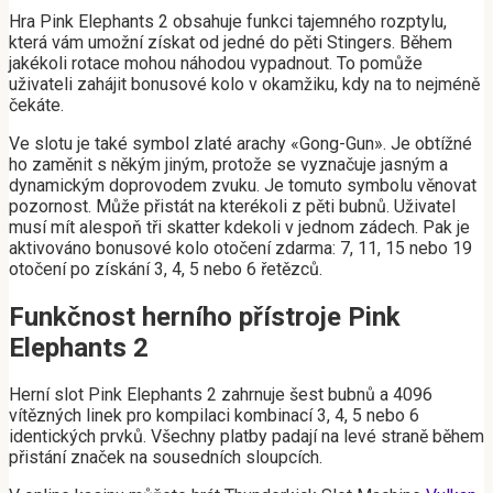
Hra Pink Elephants 2 obsahuje funkci tajemného rozptylu,
která vám umožní získat od jedné do pěti Stingers. Během
jakékoli rotace mohou náhodou vypadnout. To pomůže
uživateli zahájit bonusové kolo v okamžiku, kdy na to nejméně
čekáte.
Ve slotu je také symbol zlaté arachy «Gong-Gun». Je obtížné
ho zaměnit s někým jiným, protože se vyznačuje jasným a
dynamickým doprovodem zvuku. Je tomuto symbolu věnovat
pozornost. Může přistát na kterékoli z pěti bubnů. Uživatel
musí mít alespoň tři skatter kdekoli v jednom zádech. Pak je
aktivováno bonusové kolo otočení zdarma: 7, 11, 15 nebo 19
otočení po získání 3, 4, 5 nebo 6 řetězců.
Funkčnost herního přístroje Pink
Elephants 2
Herní slot Pink Elephants 2 zahrnuje šest bubnů a 4096
vítězných linek pro kompilaci kombinací 3, 4, 5 nebo 6
identických prvků. Všechny platby padají na levé straně během
přistání značek na sousedních sloupcích.