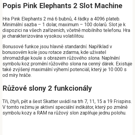
Popis Pink Elephants 2 Slot Machine
Hra Pink Elephants 2 má 6 bubnů, 4 řádky a 4096 plateb.
Minimální sazba – 1 dolar, maximum – 100 dolarů. Slot je k
dispozici na všech zařízeních, včetně mobilního telefonu. Hra
je charakterizována vysokou volatilitou.
Bonusové funkce jsou hlavně standardní. Například v
bonusovém kole jsou rotace zdarma, kde uživatel
shromažďuje koule s obrazem růžového slona. Naplnění
symbolu koz promění růžového slona na cenný dárek. Existuje
také zvýšený maximální výherní potenciál, který je 10 000 s
od míry hráče.
Růžové slony 2 funkcionály
Tři, čtyři, pět a šest Skatter uvádí na trh 7, 11, 15 a 19 Frispins.
V tomto režimu je aktivní speciální indikátor, který po změně
symbolu kozy a RAM na růžový slon zaplňuje jednu polohu.