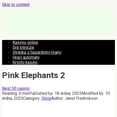
Skip to content
Kasyno online
Gra lotnicza
Stránka s hazardními hrami
Hrací automaty
Krypto kasino
Pink Elephants 2
Best 50 casino
Reading:
6 min
Published by:
18 ledna, 2023
Modified by:
10
ledna, 2023
Category:
Slots
Author:
Janet Fredrickson