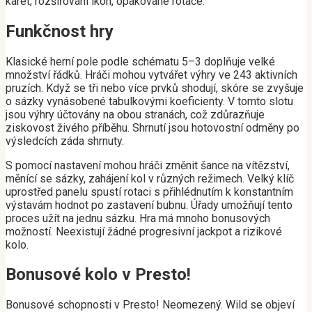
karet, rozšiřování ikon, opakované rotace.
Funkčnost hry
Klasické herní pole podle schématu 5–3 doplňuje velké
množství řádků. Hráči mohou vytvářet výhry ve 243 aktivních
pruzích. Když se tři nebo více prvků shodují, skóre se zvyšuje
o sázky vynásobené tabulkovými koeficienty. V tomto slotu
jsou výhry účtovány na obou stranách, což zdůrazňuje
ziskovost živého příběhu. Shrnutí jsou hotovostní odměny po
výsledcích záda shrnuty.
S pomocí nastavení mohou hráči změnit šance na vítězství,
měnící se sázky, zahájení kol v různých režimech. Velký klíč
uprostřed panelu spustí rotaci s přihlédnutím k konstantním
výstavám hodnot po zastavení bubnu. Úřady umožňují tento
proces užít na jednu sázku. Hra má mnoho bonusových
možností. Neexistují žádné progresivní jackpot a rizikové
kolo.
Bonusové kolo v Presto!
Bonusové schopnosti v Presto! Neomezený. Wild se objeví