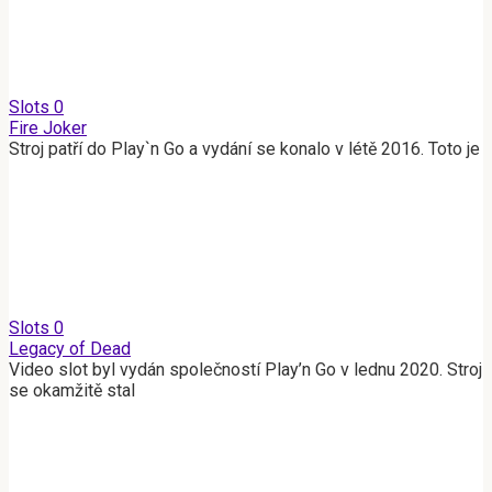
Slots
0
Fire Joker
Stroj patří do Play`n Go a vydání se konalo v létě 2016. Toto je
Slots
0
Legacy of Dead
Video slot byl vydán společností Play’n Go v lednu 2020. Stroj
se okamžitě stal