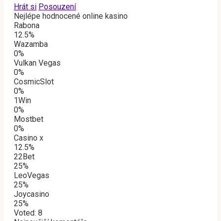
Hrát si
Posouzení
Nejlépe hodnocené online kasino
Rabona
12.5%
Wazamba
0%
Vulkan Vegas
0%
CosmicSlot
0%
1Win
0%
Mostbet
0%
Casino x
12.5%
22Bet
25%
LeoVegas
25%
Joycasino
25%
Voted:
8