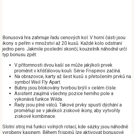
Bonusová hra zahrnuje řadu cenových kol. V horní části jsou
ikony s peřím v množství až 20 kusů. Každé kolo odstraní
jedno pero. Jakmile poslední skončí, kouzelník náhodně určí
typ bonusu zpět:
V přítomnosti dvou kaší se může jakýkoli prvek
proměnit v křišťálovou kouli. Série Frispinov začíná.
Na obrazovce, karty až šest kusů s přetočením prvků na
symbol Weil Fly Apart.
Bubny jsou blokovány tvorbou brýlí v celém čísle.
Asistent zaujímá všechny pozice herního pole a
vykonává funkce Wilda.
Řady jsou plné válců. Takové prvky spustí dýchání a
proměňují se v jakékoli ziskové ikony, aby vytvořily
ziskové kombinace.
Slotní stroj má funkci volných rotací, kde sázky jsou náhodně
vyrobeny kasinem. Během frispinů lze aktivovat bonusové