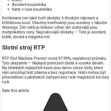
Asistent kouzelníka
Karty v ruce kouzelníka
Kombinace cen také tvoří obrázky s divokým nápisem a
křišťálovou koulí. Všechny koeficienty jsou uvedeny v tabulce
Winnings. Čím větší je řetězec výher, tím ziskovější jsou
multiplikátory ceny. Nejziskovější obrázky — Toto je asistent,
králík, divoká a magická míč.
Slotní stroj RTP
RTP Slot Machine Presto! rovná 97.99%, neplatnost průměru.
Tyto ukazatele — Nejlepší potvrzení časté a vysoké dávání.
Na stránkách nejlepších kasin jsou demo verze slotu, které
vám umožňují hrát zdarma a bez registrace. Hráči mohou být
přesvědčeni z jakéhokoli zařízení bez rizik magických kol bez
rizik.
Rate this article