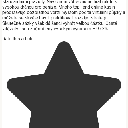
standardními pravidly. Navíc není vůbec nutné hrát ruletu s
vysokou dráhou pro peníze. Mnoho top -end online kasin
představuje bezplatnou verzi. Systém počítá virtuální půjčky a
můžete se skvěle bavit, praktikovat, rozvíjet strategii.
Skutečné sázky však dá šanci vyhrát velkou částku. Časté
vítězství jsou způsobeny vysokým výnosem – 97.3%.
Rate this article