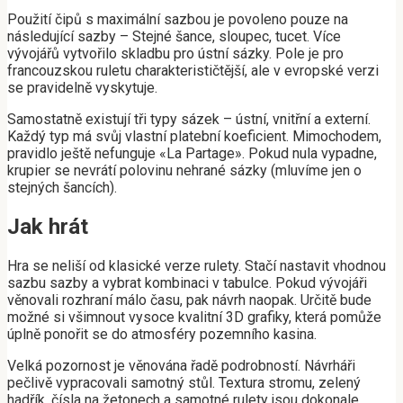
Použití čipů s maximální sazbou je povoleno pouze na
následující sazby – Stejné šance, sloupec, tucet. Více
vývojářů vytvořilo skladbu pro ústní sázky. Pole je pro
francouzskou ruletu charakterističtější, ale v evropské verzi
se pravidelně vyskytuje.
Samostatně existují tři typy sázek – ústní, vnitřní a externí.
Každý typ má svůj vlastní platební koeficient. Mimochodem,
pravidlo ještě nefunguje «La Partage». Pokud nula vypadne,
krupier se nevrátí polovinu nehrané sázky (mluvíme jen o
stejných šancích).
Jak hrát
Hra se neliší od klasické verze rulety. Stačí nastavit vhodnou
sazbu sazby a vybrat kombinaci v tabulce. Pokud vývojáři
věnovali rozhraní málo času, pak návrh naopak. Určitě bude
možné si všimnout vysoce kvalitní 3D grafiky, která pomůže
úplně ponořit se do atmosféry pozemního kasina.
Velká pozornost je věnována řadě podrobností. Návrháři
pečlivě vypracovali samotný stůl. Textura stromu, zelený
hadřík, čísla na žetonech a samotné rulety jsou dokonale