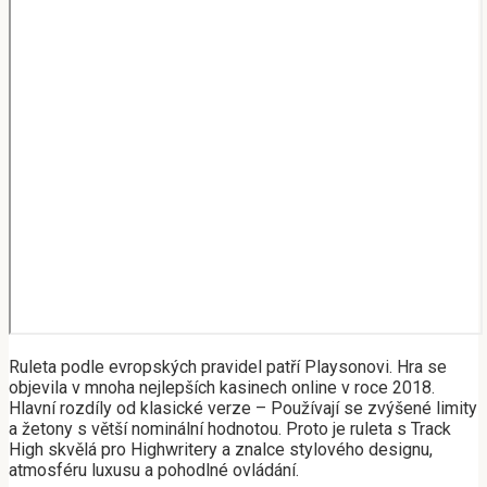
Ruleta podle evropských pravidel patří Playsonovi. Hra se
objevila v mnoha nejlepších kasinech online v roce 2018.
Hlavní rozdíly od klasické verze – Používají se zvýšené limity
a žetony s větší nominální hodnotou. Proto je ruleta s Track
High skvělá pro Highwritery a znalce stylového designu,
atmosféru luxusu a pohodlné ovládání.