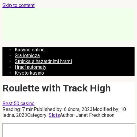
Skip to content
Kasyno online
Gra lotnicza
Stránka s hazardními hrami
Hrací automaty
Krypto kasino
Roulette with Track High
Best 50 casino
Reading:
7 min
Published by:
6 února, 2023
Modified by:
10
ledna, 2023
Category:
Slots
Author:
Janet Fredrickson