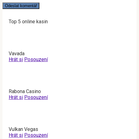
Top 5 online kasin
Vavada
Hrát si
Posouzení
Rabona Casino
Hrát si
Posouzení
Vulkan Vegas
Hrát si
Posouzení