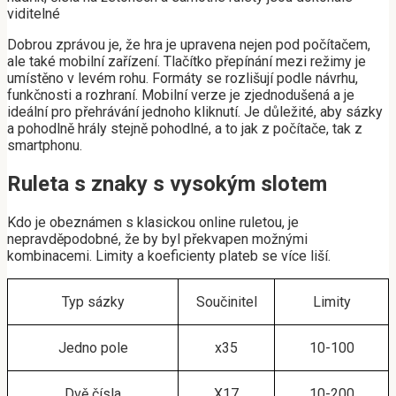
viditelné
Dobrou zprávou je, že hra je upravena nejen pod počítačem,
ale také mobilní zařízení. Tlačítko přepínání mezi režimy je
umístěno v levém rohu. Formáty se rozlišují podle návrhu,
funkčnosti a rozhraní. Mobilní verze je zjednodušená a je
ideální pro přehrávání jednoho kliknutí. Je důležité, aby sázky
a pohodlně hrály stejně pohodlné, a to jak z počítače, tak z
smartphonu.
Ruleta s znaky s vysokým slotem
Kdo je obeznámen s klasickou online ruletou, je
nepravděpodobné, že by byl překvapen možnými
kombinacemi. Limity a koeficienty plateb se více liší.
Typ sázky
Součinitel
Limity
Jedno pole
x35
10-100
Dvě čísla
X17
10-200